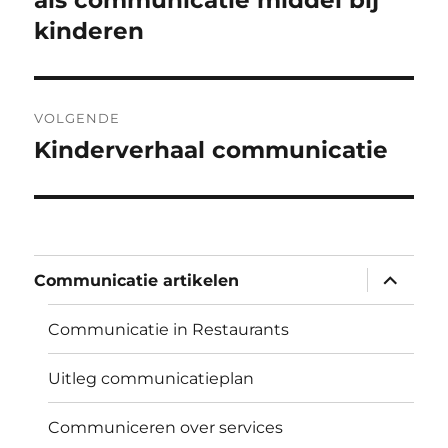
als communicatie middel bij
kinderen
VOLGENDE
Kinderverhaal communicatie
Volgend
bericht:
submen
Communicatie artikelen
uitvouw
Communicatie in Restaurants
Uitleg communicatieplan
Communiceren over services