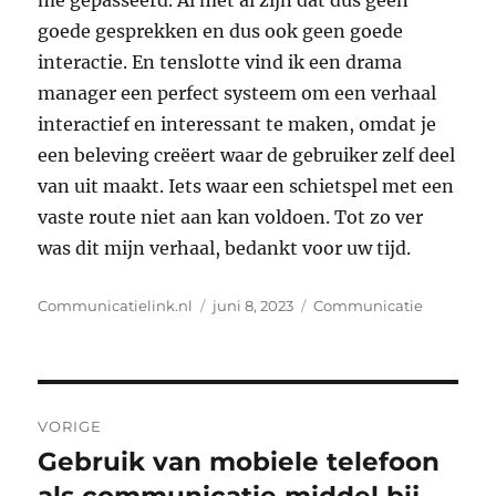
me gepasseerd. Al met al zijn dat dus geen
goede gesprekken en dus ook geen goede
interactie. En tenslotte vind ik een drama
manager een perfect systeem om een verhaal
interactief en interessant te maken, omdat je
een beleving creëert waar de gebruiker zelf deel
van uit maakt. Iets waar een schietspel met een
vaste route niet aan kan voldoen. Tot zo ver
was dit mijn verhaal, bedankt voor uw tijd.
Auteur
Geplaatst
Categorieën
Communicatielink.nl
juni 8, 2023
Communicatie
op
Bericht
VORIGE
navigatie
Gebruik van mobiele telefoon
Vorig
bericht: